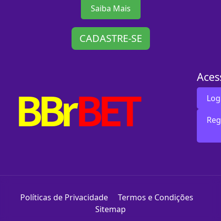
Saiba Mais
CADASTRE-SE
Aces
Log
Reg
Políticas de Privacidade
Termos e Condições
Sitemap