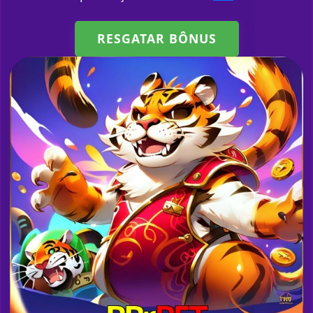
RESGATAR BÔNUS