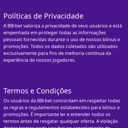
Políticas de Privacidade
A BBrbet valoriza a privacidade de seus usuários e está
empenhada em proteger todas as informações
pessoais fornecidas durante o uso de nossos bônus e
promoções. Todos os dados coletados são utilizados
exclusivamente para fins de melhoria contínua da
experiência de nossos jogadores.
Termos e Condições
Os usuários da BBrbet concordam em respeitar todas
as regras e regulamentos estabelecidos para bônus e
promoções. É importante ler e entender todos os
termos antes de resgatar qualquer oferta. A violação