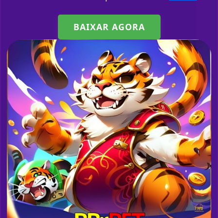
BAIXAR AGORA