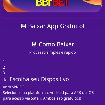
💾 Baixar App Gratuito!
💾 Como Baixar
Processo simples e rápido
1
2
3
📱 Escolha seu Dispositivo
Android/iOS
Selecione sua plataforma: Android para APK ou iOS
para acesso via Safari. Ambos são gratuitos!