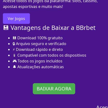
Acesse todos os jogos da plataforma: slots, cassino,
apostas esportivas e muito mais!
Ver Jogos
💾 Vantagens de Baixar a BBrbet
💾 Download 100% gratuito
🔒 Arquivo seguro e verificado
⚡ Download rápido e direto
📱 Compatível com todos os dispositivos
🎮 Todos os jogos incluídos
🔔 Atualizações automáticas
BAIXAR AGORA
Aces