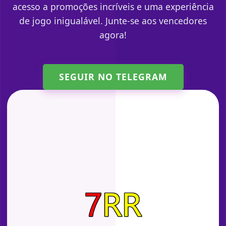
acesso a promoções incríveis e uma experiência
de jogo inigualável. Junte-se aos vencedores
agora!
SEGUIR NO TELEGRAM