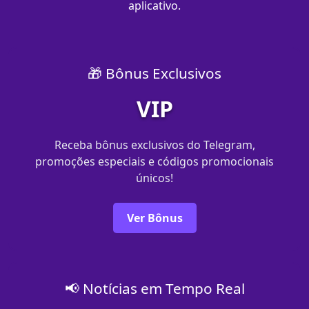
aplicativo.
🎁 Bônus Exclusivos
VIP
Receba bônus exclusivos do Telegram,
promoções especiais e códigos promocionais
únicos!
Ver Bônus
📢 Notícias em Tempo Real