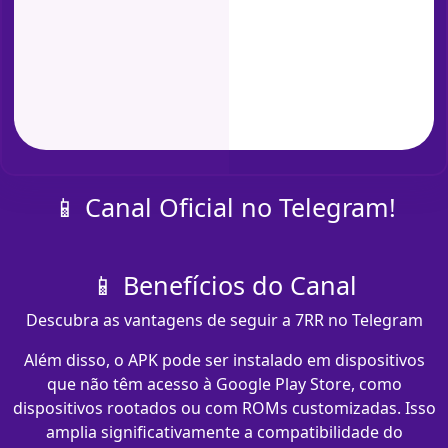
📱 Canal Oficial no Telegram!
📱 Benefícios do Canal
Descubra as vantagens de seguir a 7RR no Telegram
Além disso, o APK pode ser instalado em dispositivos
que não têm acesso à Google Play Store, como
dispositivos rootados ou com ROMs customizadas. Isso
amplia significativamente a compatibilidade do