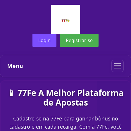
Login
Registrar-se
Menu
📱 77Fe A Melhor Plataforma
de Apostas
Cadastre-se na 77Fe para ganhar bônus no
cadastro e em cada recarga. Com a 77Fe, você