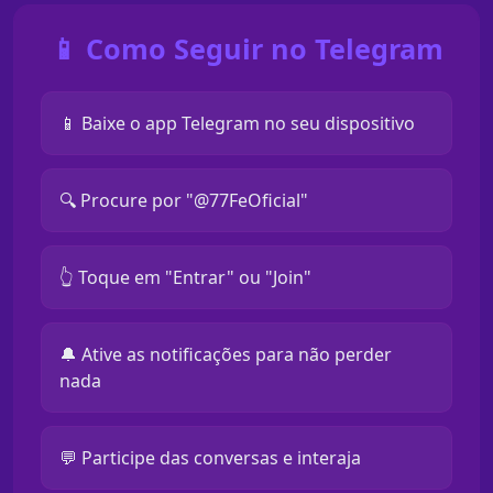
📱 Como Seguir no Telegram
📱 Baixe o app Telegram no seu dispositivo
🔍 Procure por "@77FeOficial"
👆 Toque em "Entrar" ou "Join"
🔔 Ative as notificações para não perder
nada
💬 Participe das conversas e interaja