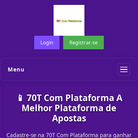
Login
Registrar-se
Menu
📱 70T Com Plataforma A
Melhor Plataforma de
Apostas
Cadastre-se na 70T Com Plataforma para ganhar