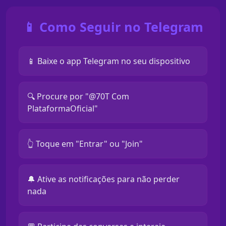
📱 Como Seguir no Telegram
📱 Baixe o app Telegram no seu dispositivo
🔍 Procure por "@70T Com
PlataformaOficial"
👆 Toque em "Entrar" ou "Join"
🔔 Ative as notificações para não perder
nada