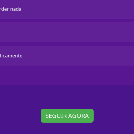
erder nada
a
aticamente
SEGUIR AGORA