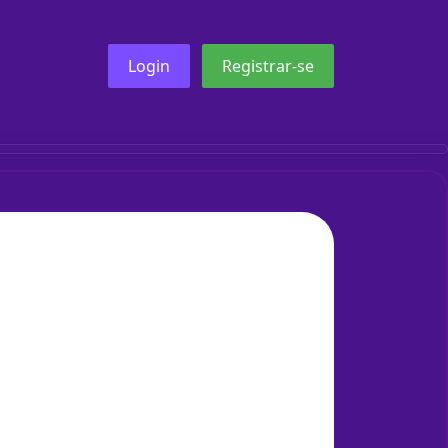
Login
Registrar-se