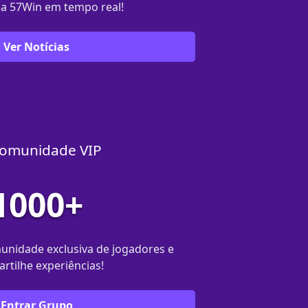
a 57Win em tempo real!
Ver Notícias
Comunidade VIP
1000+
unidade exclusiva de jogadores e
rtilhe experiências!
Entrar Grupo