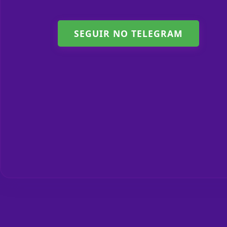
SEGUIR NO TELEGRAM