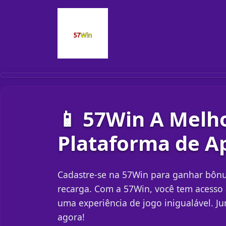
📱 57Win A Melh
Plataforma de A
Cadastre-se na 57Win para ganhar bônu
recarga. Com a 57Win, você tem acesso 
uma experiência de jogo inigualável. J
agora!