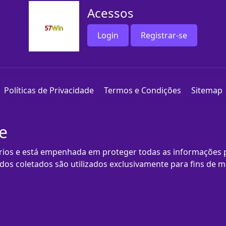
Acessos
Login
Registrar-se
Políticas de Privacidade
Termos e Condições
Sitemap
de
ários e está empenhada em proteger todas as informações 
os coletados são utilizados exclusivamente para fins de m