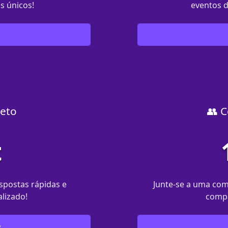
s únicos!
eventos d
reto
👥 
t
espostas rápidas e
Junte-se a uma com
lizado!
compa
e