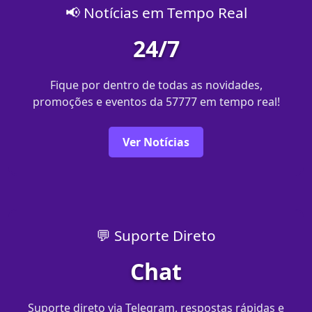
📢 Notícias em Tempo Real
24/7
Fique por dentro de todas as novidades,
promoções e eventos da 57777 em tempo real!
Ver Notícias
💬 Suporte Direto
Chat
Suporte direto via Telegram, respostas rápidas e