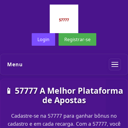
Login
Registrar-se
Menu
📱 57777 A Melhor Plataforma
de Apostas
Cadastre-se na 57777 para ganhar bônus no
cadastro e em cada recarga. Com a 57777, você